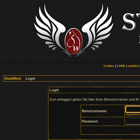
|
index
| |
hilfe
|
suche
SteelWind
Login
Login
Zum einloggen geben Sie bitte ihren Benutzernamen und ihr
Benutzername:
registrier
Passwort: