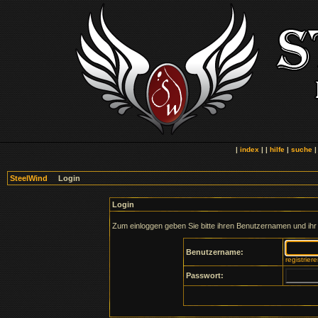
|
index
| |
hilfe
|
suche
SteelWind
Login
Login
Zum einloggen geben Sie bitte ihren Benutzernamen und ihr
Benutzername:
registrier
Passwort: