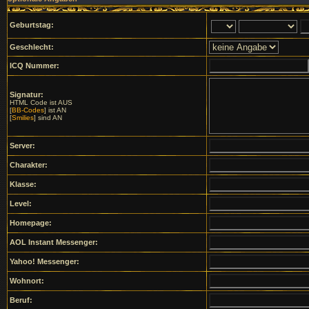
Geburtstag:
Geschlecht:
ICQ Nummer:
Signatur:
HTML Code ist AUS
[
BB-Codes
] ist AN
[
Smilies
] sind AN
Server:
Charakter:
Klasse:
Level:
Homepage:
AOL Instant Messenger:
Yahoo! Messenger:
Wohnort:
Beruf: