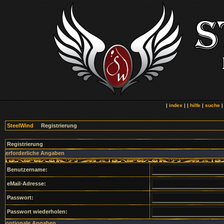
|
index
| |
hilfe
|
suche
SteelWind
Registrierung
Registrierung
erforderliche Angaben
Benutzername:
eMail-Adresse:
Passwort:
Passwort wiederholen:
optionale Angaben