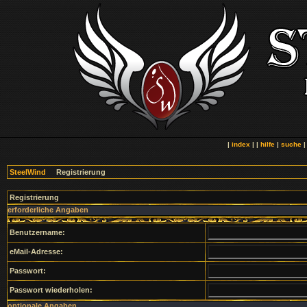
|
index
| |
hilfe
|
suche
SteelWind
Registrierung
Registrierung
erforderliche Angaben
Benutzername:
eMail-Adresse:
Passwort:
Passwort wiederholen:
optionale Angaben