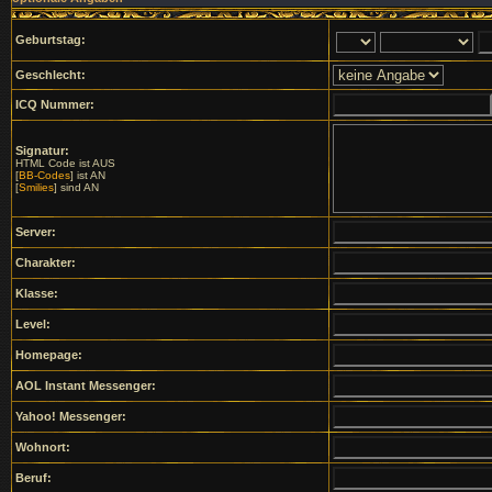
Geburtstag:
Geschlecht:
ICQ Nummer:
Signatur:
HTML Code ist AUS
[
BB-Codes
] ist AN
[
Smilies
] sind AN
Server:
Charakter:
Klasse:
Level:
Homepage:
AOL Instant Messenger:
Yahoo! Messenger:
Wohnort:
Beruf: