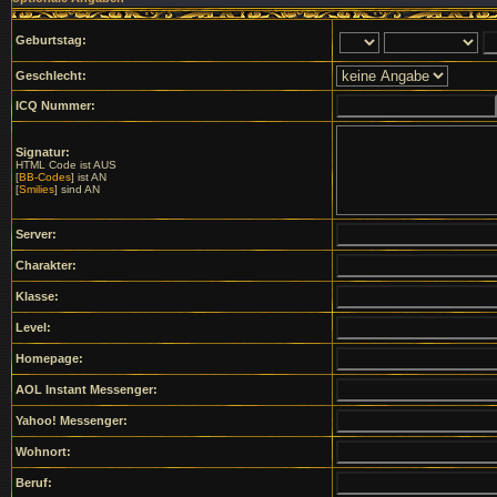
Geburtstag:
Geschlecht:
ICQ Nummer:
Signatur:
HTML Code ist AUS
[
BB-Codes
] ist AN
[
Smilies
] sind AN
Server:
Charakter:
Klasse:
Level:
Homepage:
AOL Instant Messenger:
Yahoo! Messenger:
Wohnort:
Beruf: