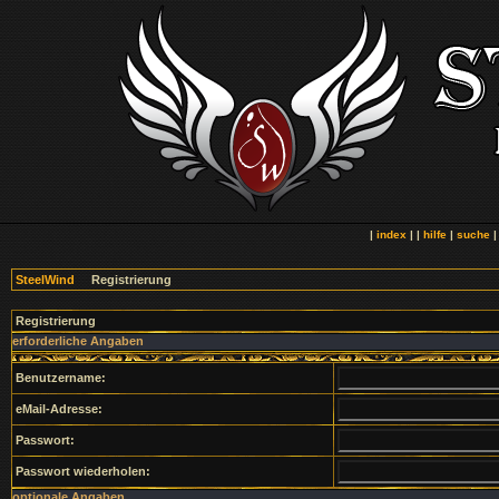
|
index
| |
hilfe
|
suche
SteelWind
Registrierung
Registrierung
erforderliche Angaben
Benutzername:
eMail-Adresse:
Passwort:
Passwort wiederholen:
optionale Angaben