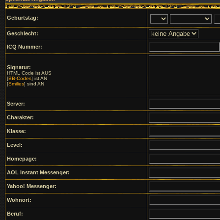
Geburtstag:
Geschlecht:
ICQ Nummer:
Signatur:
HTML Code ist AUS
[
BB-Codes
] ist AN
[
Smilies
] sind AN
Server:
Charakter:
Klasse:
Level:
Homepage:
AOL Instant Messenger:
Yahoo! Messenger:
Wohnort:
Beruf: