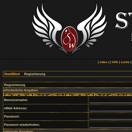
|
index
| |
hilfe
|
suche
SteelWind
Registrierung
Registrierung
erforderliche Angaben
Benutzername:
eMail-Adresse:
Passwort:
Passwort wiederholen:
optionale Angaben