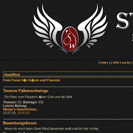
|
index
| |
hilfe
|
suche
SteelWind
Freie Foren f�r G�ste und Freunde
Taverne Falkenschwinge
Ein Platz zum Plaudern �ber Gott und die Welt
Themen:
50,
Beiträge:
932
Letzter Beitrag:
Wotan's Geschichten
...
13.07.20,
19:30:52
Bewerbungsforum
Wenn ihr euch beim Steel Wind bewerben wollt seid ihr hier richtig